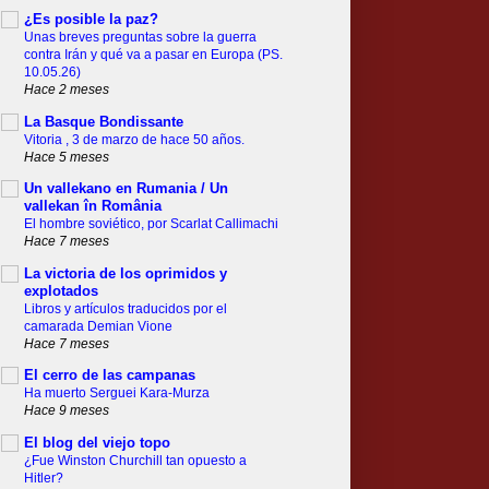
¿Es posible la paz?
Unas breves preguntas sobre la guerra
contra Irán y qué va a pasar en Europa (PS.
10.05.26)
Hace 2 meses
La Basque Bondissante
Vitoria , 3 de marzo de hace 50 años.
Hace 5 meses
Un vallekano en Rumania / Un
vallekan în România
El hombre soviético, por Scarlat Callimachi
Hace 7 meses
La victoria de los oprimidos y
explotados
Libros y artículos traducidos por el
camarada Demian Vione
Hace 7 meses
El cerro de las campanas
Ha muerto Serguei Kara-Murza
Hace 9 meses
El blog del viejo topo
¿Fue Winston Churchill tan opuesto a
Hitler?