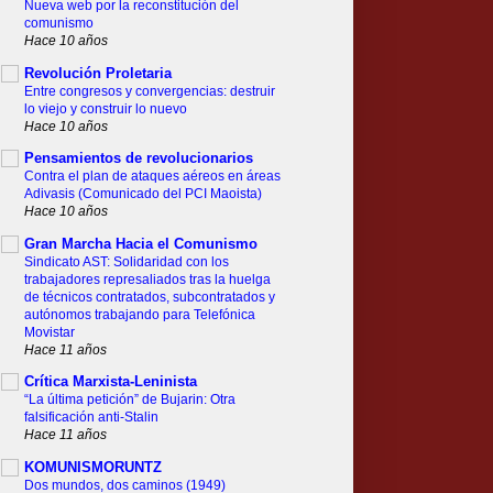
Nueva web por la reconstitución del
comunismo
Hace 10 años
Revolución Proletaria
Entre congresos y convergencias: destruir
lo viejo y construir lo nuevo
Hace 10 años
Pensamientos de revolucionarios
Contra el plan de ataques aéreos en áreas
Adivasis (Comunicado del PCI Maoista)
Hace 10 años
Gran Marcha Hacia el Comunismo
Sindicato AST: Solidaridad con los
trabajadores represaliados tras la huelga
de técnicos contratados, subcontratados y
autónomos trabajando para Telefónica
Movistar
Hace 11 años
Crítica Marxista-Leninista
“La última petición” de Bujarin: Otra
falsificación anti-Stalin
Hace 11 años
KOMUNISMORUNTZ
Dos mundos, dos caminos (1949)