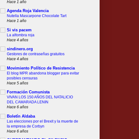
Hace 1 año
Agenda Roja Valencia
Nutella Mascarpone Chocolate Tart
Hace 1 año
Si vis pacem
La alfombra roja
Hace 4 años
sindinero.org
Gestores de contraseñas gratuitos
Hace 4 años
Movimiento Político de Resistencia
El blog MPR abandona blogger para evitar
posibles censuras
Hace 5 años
Formación Comunista
VIVAN LOS 150 AÑOS DEL NATALICIO
DEL CAMARADA LENIN
Hace 6 años
Boletín Aldaba
Las elecciones por el Brexit y la muerte de
la empresa de Corbyn
Hace 6 años