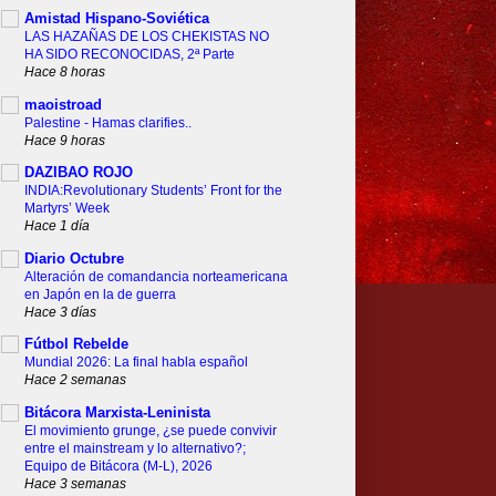
Amistad Hispano-Soviética
LAS HAZAÑAS DE LOS CHEKISTAS NO
HA SIDO RECONOCIDAS, 2ª Parte
Hace 8 horas
maoistroad
Palestine - Hamas clarifies..
Hace 9 horas
DAZIBAO ROJO
INDIA:Revolutionary Students’ Front for the
Martyrs’ Week
Hace 1 día
Diario Octubre
Alteración de comandancia norteamericana
en Japón en la de guerra
Hace 3 días
Fútbol Rebelde
Mundial 2026: La final habla español
Hace 2 semanas
Bitácora Marxista-Leninista
El movimiento grunge, ¿se puede convivir
entre el mainstream y lo alternativo?;
Equipo de Bitácora (M-L), 2026
Hace 3 semanas